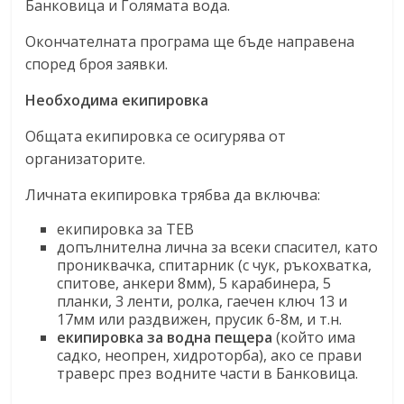
Банковица и Голямата вода.
Окончателната програма ще бъде направена
според броя заявки.
Необходима екипировка
Общата екипировка се осигурява от
организаторите.
Личната екипировка трябва да включва:
екипировка за ТЕВ
допълнителна лична за всеки спасител, като
прониквачка, спитарник (с чук, ръкохватка,
спитове, анкери 8мм), 5 карабинера, 5
планки, 3 ленти, ролка, гаечен ключ 13 и
17мм или раздвижен, прусик 6-8м, и т.н.
екипировка за водна пещера
(който има
садко, неопрен, хидроторба), ако се прави
траверс през водните части в Банковица.