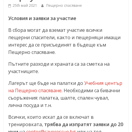
25th май 2021
Пещерно спасяване
Условия и заявки за участие
В сбора могат да вземат участие всички
пещерни спасители, както и пещерняци имащи
интерес да се присъединят в бъдеще към
Пещерно спасяване.
Пътните разходи и храната са за сметка на
участниците.
Лагерът ще бъде на палатки до
Учебния център
на Пещерно спасяване
. Необходими са бивачни
съоръжения: палатка, шалте, спален чувал,
лична посуда и т.н.
Всички, които искат да се включат в
тренировката,
трябва да изпратят заявки до 20
юни
на
center@caverescue.bg
или на тел.